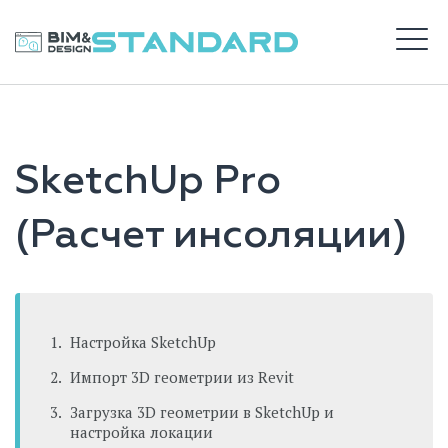
Перейти
к
BIM STANDARD
содержимому
М
ВХОД
SketchUp Pro
САЙТ DS
(Расчет инсоляции)
Настройка SketchUp
Импорт 3D геометрии из Revit
Загрузка 3D геометрии в SketchUp и
настройка локации