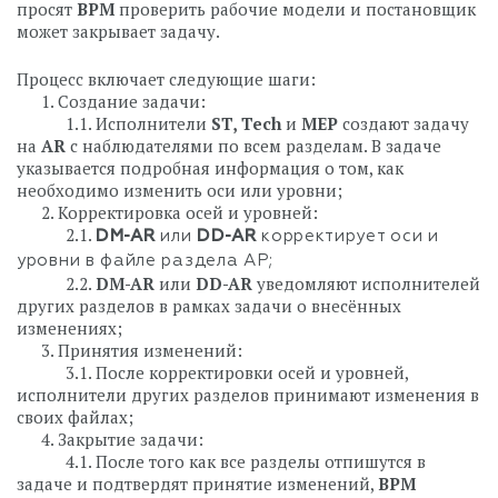
просят
BPM
проверить рабочие модели и постановщик
может закрывает задачу.
Процесс включает следующие шаги:
⠀⠀1. Создание задачи:
⠀⠀⠀⠀1.1. Исполнители
ST, Tech
и
MEP
создают задачу
на
AR
с наблюдателями по всем разделам. В задаче
указывается подробная информация о том, как
необходимо изменить оси или уровни;
⠀⠀2. Корректировка осей и уровней:
⠀⠀⠀⠀2.1.
DM-AR
или
DD-AR
корректирует оси и
уровни в файле раздела АР;
⠀⠀⠀⠀2.2.
DM-AR
или
DD-AR
уведомляют исполнителей
других разделов в рамках задачи о внесённых
изменениях;
⠀⠀3. Принятия изменений:
⠀⠀⠀⠀3.1. После корректировки осей и уровней,
исполнители других разделов принимают изменения в
своих файлах;
⠀⠀4. Закрытие задачи:
⠀⠀⠀⠀4.1. После того как все разделы отпишутся в
задаче и подтвердят принятие изменений,
BPM