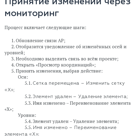
Принятие изменений через
мониторинг
Процесс включает следующие шаги:
⠀⠀1. Обновление связи АР;
⠀⠀2. Отобразится уведомление об изменённых осей и
уровней;
⠀⠀3. Необходимо выделить связь во всём проекте;
⠀⠀4. Открыть «Просмотр координаций»;
⠀⠀5. Принять изменения, выбрав действие:
⠀⠀⠀⠀Оси:
⠀⠀⠀⠀⠀⠀5.1.
Сетка перемещена – Изменить сетку
«Х»;
⠀⠀⠀⠀⠀⠀5.2.
Элемент удален – Удаление элемента;
⠀⠀⠀⠀⠀⠀5.3. Имя изменено – Переименование элемента
«Х»;
⠀⠀⠀⠀Уровни:
⠀⠀⠀⠀⠀⠀5.4. Элемент удален – Удаление элемента;
⠀⠀⠀⠀⠀⠀5.5.
Имя изменено – Переименование
элемента «Х»;