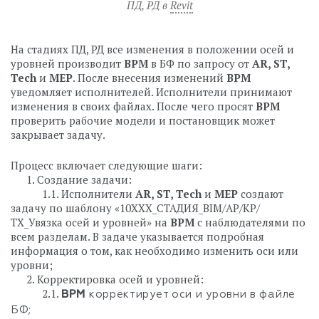
ПД, РД в
Revit
⠀
На стадиях ПД, РД все изменения в положении осей и
уровней производит
BPM
в БФ по запросу от
AR, ST,
Tech
и
MEP
. После внесения изменений
BPM
уведомляет исполнителей. Исполнители принимают
изменения в своих файлах. После чего просят
BPM
проверить рабочие модели и постановщик может
закрывает задачу.
Процесс включает следующие шаги:
⠀⠀1. Создание задачи:
⠀⠀⠀⠀1.1. Исполнители
AR, ST, Tech
и
MEP
создают
задачу по шаблону «10ХХХ_СТАДИЯ_BIM/АР/КР/
ТХ_Увязка осей и уровней» на
BPM
с наблюдателями по
всем разделам. В задаче указывается подробная
информация о том, как необходимо изменить оси или
уровни;
⠀⠀2. Корректировка осей и уровней:
⠀⠀⠀⠀2.1.
BPM
корректирует оси и уровни в файле
БФ;