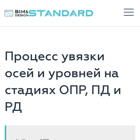
Перейти
к
BIM STANDARD
содержимому
М
ВХОД
Процесс увязки
САЙТ DS
осей и уровней на
стадиях ОПР, ПД и
РД