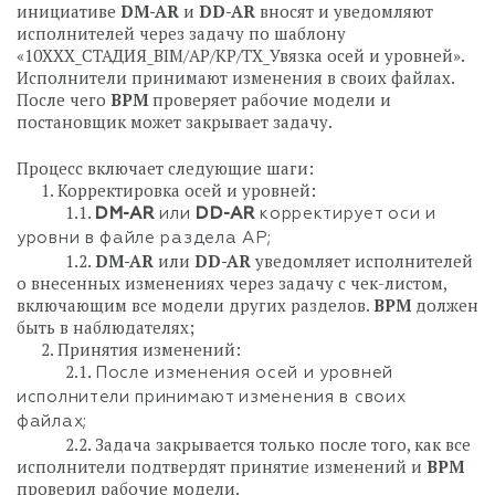
инициативе
DM-AR
и
DD-AR
вносят и уведомляют
исполнителей через задачу по шаблону
«10ХХХ_СТАДИЯ_BIM/АР/КР/ТХ_Увязка осей и уровней».
Исполнители принимают изменения в своих файлах.
После чего
BPM
проверяет рабочие модели и
постановщик может закрывает задачу.
Процесс включает следующие шаги:
⠀⠀1. Корректировка осей и уровней:
⠀⠀⠀⠀1.1.
DM-AR
или
DD-AR
корректирует оси и
уровни в файле раздела АР;
⠀⠀⠀⠀1.2.
DM-AR
или
DD-AR
уведомляет исполнителей
о внесенных изменениях через задачу с чек-листом,
включающим все модели других разделов.
BPM
должен
быть в наблюдателях;
⠀⠀2. Принятия изменений:
⠀⠀⠀⠀2.1.
После изменения осей и уровней
исполнители принимают изменения в своих
файлах;
⠀⠀⠀⠀2.2. Задача закрывается только после того, как все
исполнители подтвердят принятие изменений и
BPM
проверил рабочие модели.