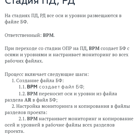
Стадия ПД, РД
На стадиях ПД, РД все оси и уровни размещаются в
файле БФ.
Ответственный:
BPM
.
При переходе со стадии ОПР на ПД,
BPM
создает БФ с
осями и уровнями и настраивает мониторинг во всех
рабочих файлах.
Процесс включает следующие шаги:
⠀⠀1. Создание файла БФ:
⠀⠀⠀⠀1.1.
BPM
создает файл БФ;
⠀⠀⠀⠀1.2.
BPM
переносит оси и уровни из файла
раздела
AR
в файл БФ;
⠀⠀2. Настройка мониторинга и копирования в файлы
разделов проекта:
⠀⠀⠀⠀2.1.
BPM
настраивает мониторинг и копирование
осей и уровней в рабочие файлы всех разделов
проекта.