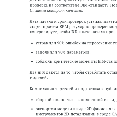
проверка на соответствие BIM-стандарту. П
Система контроля качества.
Дата начала и срок проверок устанавливаетс
старта проекта
BPM
регулярно проверят моде
контролирует, чтобы
DD
к дате начала пров
устранили 90% ошибок на пересечение г
заполнили 90% параметров;
соблюли критические моменты BIM-станда
Два дня даются на то, чтобы отработать оста
моделей.
Компиляция чертежей и подготовка к публи
сборкой, полностью выполненной из видо
экспортом модели в виде 2D-файлов для 
инструментов 2D-детализации в среде C