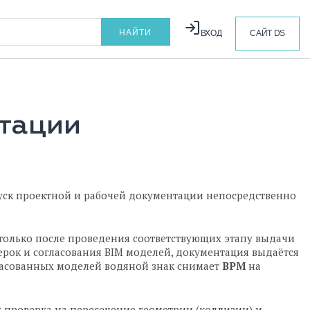
ВХОД
САЙТ DS
тации
уск проектной и рабочей документации непосредственно
только после проведения соответствующих этапу выдачи
ерок и согласования BIM моделей, документация выдаётся
гласованных моделей водяной знак снимает
BPM
на
 проверка на пересечение геометрии (коллизии) и