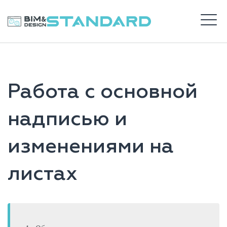
Перейти
к
BIM STANDARD
содержимому
М
ВХОД
Работа с основной
САЙТ DS
надписью и
изменениями на
листах