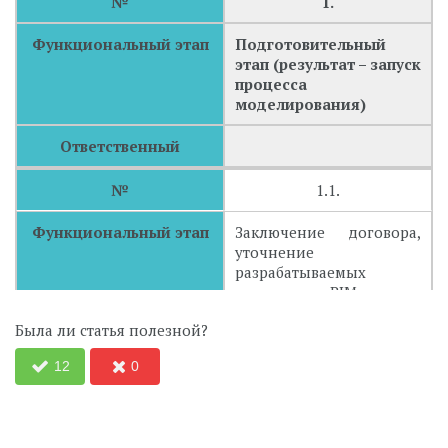
№
1.
Функциональный этап
Подготовительный
этап (результат – запуск
процесса
моделирования)
Ответственный
№
1.1.
Функциональный этап
Заключение договора,
уточнение
разрабатываемых
разделов в BIM, анализ
EIR, согласование
Была ли статья полезной?
параметров отклонения
от BIM-стандарта
12
0
Ответственный
Дирекция по
строительству / BIM-
отдел Заказчика