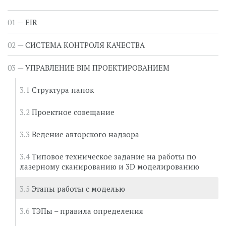
№
1.4.
EIR
Функциональный этап
Настройка файлов
СИСТЕМА КОНТРОЛЯ КАЧЕСТВА
проекта, старт
моделирования
УПРАВЛЕНИЕ BIM ПРОЕКТИРОВАНИЕМ
Ответственный
Генпроектировщик
Структура папок
№
2.
Проектное совещание
Функциональный этап
Параметрическое
Ведение авторского надзора
моделирование
(результат – BIM-
модель)
Типовое техническое задание на работы по
лазерному сканированию и 3D моделированию
Ответственный
Этапы работы с моделью
№
2.1.
ТЭПы – правила определения
Функциональный этап
Разработка модели