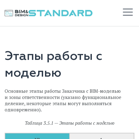
Перейти
к
BIM STANDARD
содержимому
М
ВХОД
Этапы работы с
САЙТ DS
моделью
Основные этапы работы Заказчика с BIM-моделью
и зоны ответственности (указано функциональное
деление, некоторые этапы могут выполняться
одновременно).
Таблица 3.5.1 — Этапы работы с моделью