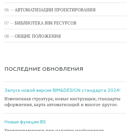
№
2.4.
АВТОМАТИЗАЦИИ ПРОЕКТИРОВАНИЯ
Функциональный этап
Приёмка модели
Заказчиком
БИБЛИОТЕКА BIM РЕСУРСОВ
Ответственный
BIM-отдел Заказчика
ОБЩИЕ ПОЛОЖЕНИЯ
№
3.
Функциональный этап
Оформление
документации
(результат –
ПОСЛЕДНИЕ ОБНОВЛЕНИЯ
оформленная
документация)
Запуск новой версии BIM&DESIGN стандарта 2024!
Ответственный
Измененная структура, новые инструкции, стандарты
оформления, карта автоматизаций и многое другое.
№
3.1.
Функциональный этап
Разработка
Новые функции BS
и оформление листов
Увеличивающиеся при нажатии изображения,