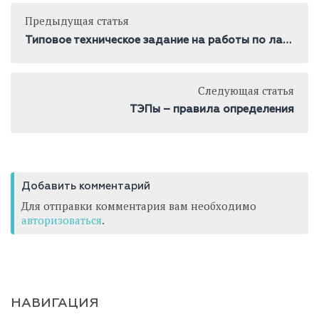
Предыдущая статья
№
1.2.
Типовое техническое задание на работы по лазерному сканированию и 3D моделированию
Функциональный этап
Формирование
черновика BEP
Следующая статья
Ответственный
BIM-отдел Заказчика,
Дирекция по
ТЭПы – правила определения
строительству, БФЭ,
Департамент маркетинга
№
1.3.
Добавить комментарий
Функциональный этап
Доработка BEP,
Для отправки комментария вам необходимо
согласование
авторизоваться
.
с Заказчиком (Блок
финансовой экономики,
Дирекция по
строительству, Дирекция
по маркетингу)
НАВИГАЦИЯ
Ответственный
Генпроектировщик