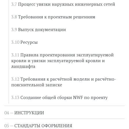
Процесс увязки наружных инженерных сетей
Ответственный
Генпроектировщик
Требования к проектным решениям
№
2.2.
Выпуск документации
Функциональный этап
Внутренний контроль
качества моделирования
Ресурсы
Ответственный
Генпроектировщик
Правила проектирования эксплуатируемой
кровли и увязки эксплуатируемой кровли и
№
2.3.
ландшафта
Функциональный этап
Независимый контроль
Требования к расчётной модели и расчётно-
качества моделирования
пояснительной записке
(выборочный,
периодический)
Создание общей сборки NWF по проекту
Ответственный
BIM-
отдел Заказчика / BIM-
ИНСТРУКЦИИ
консалтинг
СТАНДАРТЫ ОФОРМЛЕНИЯ