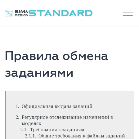
Перейти
к
BIM STANDARD
содержимому
М
ВХОД
Правила обмена
САЙТ DS
заданиями
Официальная выдача заданий
Регулярное отслеживание изменений в
моделях
Требования к заданиям
Общие требования к файлам заданий