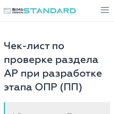
Перейти
к
BIM STANDARD
содержимому
М
ВХОД
Чек-лист по
САЙТ DS
проверке раздела
АР при разработке
этапа ОПР (ПП)