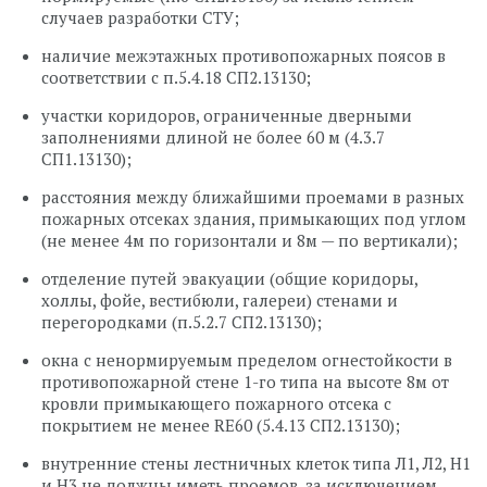
случаев разработки СТУ;
наличие межэтажных противопожарных поясов в
соответствии с п.5.4.18 СП2.13130;
участки коридоров, ограниченные дверными
заполнениями длиной не более 60 м (4.3.7
СП1.13130);
расстояния между ближайшими проемами в разных
пожарных отсеках здания, примыкающих под углом
(не менее 4м по горизонтали и 8м — по вертикали);
отделение путей эвакуации (общие коридоры,
холлы, фойе, вестибюли, галереи) стенами и
перегородками (п.5.2.7 СП2.13130);
окна с ненормируемым пределом огнестойкости в
противопожарной стене 1-го типа на высоте 8м от
кровли примыкающего пожарного отсека с
покрытием не менее RE60 (5.4.13 СП2.13130);
внутренние стены лестничных клеток типа Л1, Л2, Н1
и Н3 не должны иметь проемов, за исключением